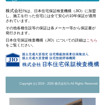
モデルハウス内覧会
株式会社I's
は、日本住宅保証検査機構（JIO）に加盟
見学会・イベント予約
し、施工を行った住宅には全て安心の10年保証が適用
されています。
その他各種住設等の保証は各メーカー等から保証書が
発行されます。
日本住宅保証検査機構
（
JIO）についての詳細は
こちら
をご覧ください。
Copyright (c) 2019 - 2026 株式会社I's All Rights Reserved.