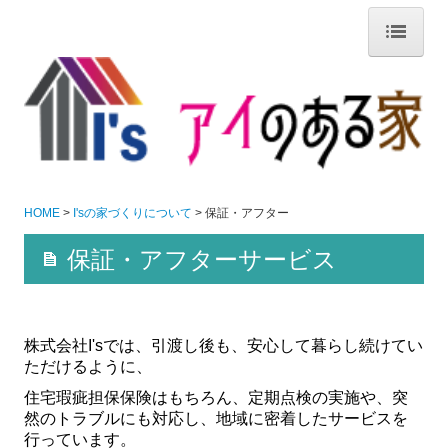
HOME
I'sの家づくりについて
代表挨拶「Ｉ’ｓの家づくり」
家づくりの流れ
HOME
I'sの家づくりについて
保証・アフター
I'sの魅力
保証・アフターサービス
保証・アフター
シロアリ防除「セントリコン」
株式会社I'sでは、引渡し後も、安心して暮らし続けてい
ただけるように、
各種リフォーム
住宅瑕疵担保保険はもちろん、定期点検の実施や、突
窓リフォーム
然のトラブルにも対応し、地域に密着したサービスを
行っています。