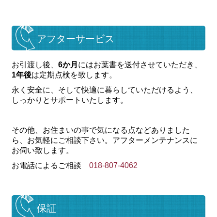
施工事例
お客様の声
アフターサービス
COMPANY
お引渡し後、
6か月
にはお葉書を送付させていただき、
過去のイベント
1年後
は定期点検を致します。
アイのあるマスクについて
永く安全に、そして快適に暮らしていただけるよう、
しっかりとサポートいたします。
メディア掲載
スタッフ紹介
その他、お住まいの事で気になる点などありました
ら、お気軽にご相談下さい。アフターメンテナンスに
ZEH普及目標と実績
お伺い致します。
お電話によるご相談
018-807-4062
お問合せ
資金計画セミナー予約
保証
オンライン相談予約