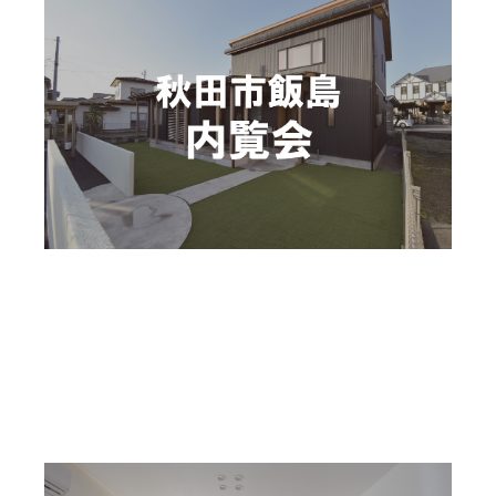
施工事例
お客様の声
COMPANY
過去のイベント
アイのあるマスクについて
メディア掲載
モデルハウス
予約承認制
スタッフ紹介
〜2026年08月30日(日)
ZEH普及目標と実績
秋田市飯島 内覧会
お問合せ
秋田県秋田市飯島
資金計画セミナー予約
オンライン相談予約